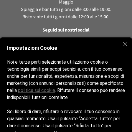
Maggio
Spiaggia e bar tutti i gioni dalle 8:00 alle 19:00.
Ristorante tutti i giorni dalle 12:00 alle 15:00.
Seguici sui nostri social
Instagram
Impostazioni Cookie
Noi e terze parti selezionate utilizziamo cookie o
Contatti
tecnologie simili per scopi tecnici e, con il tuo consenso,
anche per funzionalità, esperienza, misurazione e scopi di
info@tangaroabeach.it
marketing (con annunci personalizzati) come specificato
nella
politica sui cookie
. Rifiutare il consenso può rendere
+39 340 6293471
indisponibili funzioni correlate.
Cookie policy
Sei libero di dare, rifiutare o revocare il tuo consenso in
qualsiasi momento. Usa il pulsante “Accetta Tutto” per
Privacy Policy
dare il consenso. Usa il pulsante “Rifiuta Tutto” per