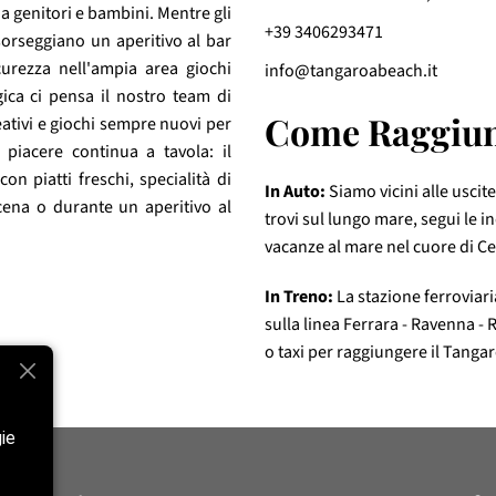
 a genitori e bambini. Mentre gli
+39 3406293471
 sorseggiano un aperitivo al bar
icurezza nell'ampia area giochi
info@tangaroabeach.it
ica ci pensa il nostro team di
Come Raggiun
eativi e giochi sempre nuovi per
l piacere continua a tavola: il
n piatti freschi, specialità di
In Auto:
Siamo vicini alle uscit
cena o durante un aperitivo al
trovi sul lungo mare, segui le i
vacanze al mare nel cuore di Ce
In Treno:
La stazione ferroviari
sulla linea Ferrara - Ravenna - 
o taxi per raggiungere il Tanga
gie