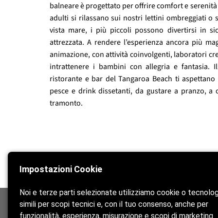
balneare è progettato per offrire comfort e serenità
adulti si rilassano sui nostri lettini ombreggiati o
vista mare, i più piccoli possono divertirsi in s
attrezzata. A rendere l’esperienza ancora più mag
animazione, con attività coinvolgenti, laboratori cr
intrattenere i bambini con allegria e fantasia. I
ristorante e bar del Tangaroa Beach ti aspettano co
pesce e drink dissetanti, da gustare a pranzo, a 
tramonto.
Impostazioni Cookie
Noi e terze parti selezionate utilizziamo cookie o tecnolo
simili per scopi tecnici e, con il tuo consenso, anche per
funzionalità, esperienza, misurazione e scopi di marketing